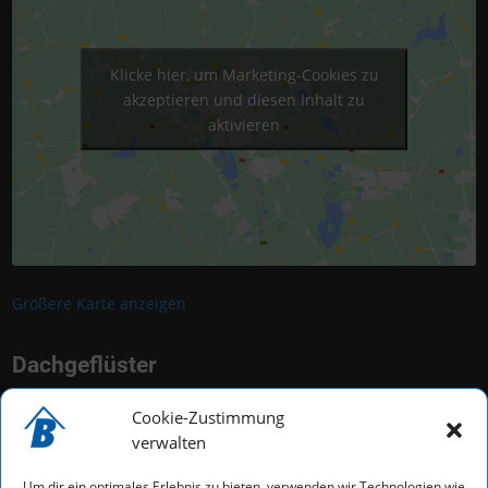
Klicke hier, um Marketing-Cookies zu
akzeptieren und diesen Inhalt zu
aktivieren
Größere Karte anzeigen
Dachgeflüster
Cookie-Zustimmung
verwalten
Um dir ein optimales Erlebnis zu bieten, verwenden wir Technologien wie