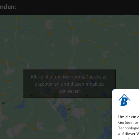
inden:
Klicke hier, um Marketing-Cookies zu
akzeptieren und diesen Inhalt zu
aktivieren
Um dir ein 
Geräteinfor
Technologie
auf dieser 