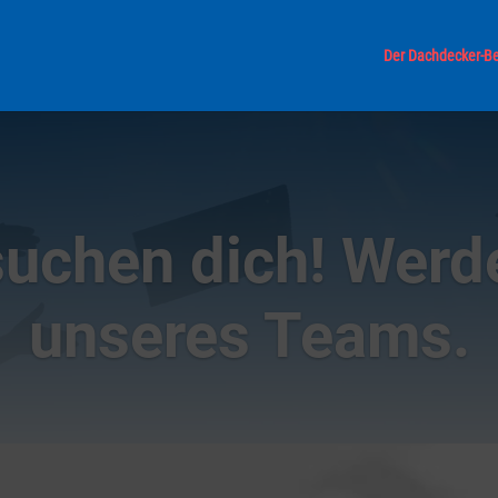
Der Dachdecker-Be
suchen dich! Werde
unseres Teams.