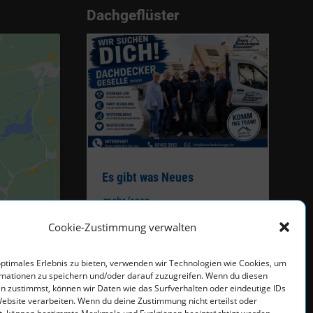
Dachgeflüster
Es gibt was Neues
mehr lesen
Cookie-Zustimmung verwalten
optimales Erlebnis zu bieten, verwenden wir Technologien wie Cookies, um
mationen zu speichern und/oder darauf zuzugreifen. Wenn du diesen
n zustimmst, können wir Daten wie das Surfverhalten oder eindeutige IDs
Website verarbeiten. Wenn du deine Zustimmung nicht erteilst oder